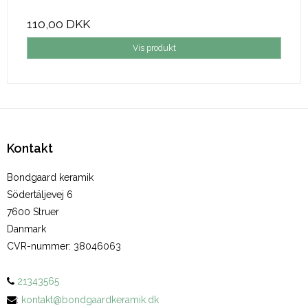
110,00 DKK
Vis produkt
Kontakt
Bondgaard keramik
Södertäljevej 6
7600 Struer
Danmark
CVR-nummer
:
38046063
21343565
:
kontakt@bondgaardkeramik.dk