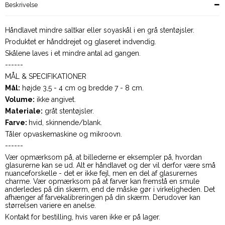
Beskrivelse
Håndlavet mindre saltkar eller soyaskål i en grå stentøjsler.
Produktet er hånddrejet og glaseret indvendig.
Skålene laves i et mindre antal ad gangen.
------
MÅL & SPECIFIKATIONER
Mål:
højde 3,5 - 4 cm og bredde 7 - 8 cm.
Volume:
ikke angivet.
Materiale:
gråt stentøjsler.
Farve:
hvid, skinnende/blank.
Tåler opvaskemaskine og mikroovn.
------
Vær opmærksom på, at billederne er eksempler på, hvordan
glasurerne kan se ud. Alt er håndlavet og der vil derfor være små
nuanceforskelle - det er ikke fejl, men en del af glasurernes
charme. Vær opmærksom på at farver kan fremstå en smule
anderledes på din skærm, end de måske gør i virkeligheden. Det
afhænger af farvekalibreringen på din skærm. Derudover kan
størrelsen variere en anelse.
Kontakt for bestilling, hvis varen ikke er på lager.