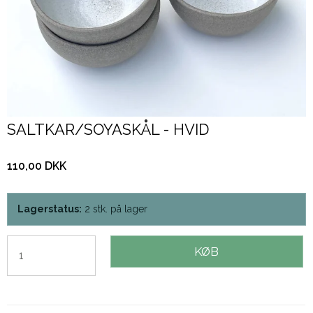
SALTKAR/SOYASKÅL - HVID
110,00 DKK
Lagerstatus:
2
stk.
på lager
KØB