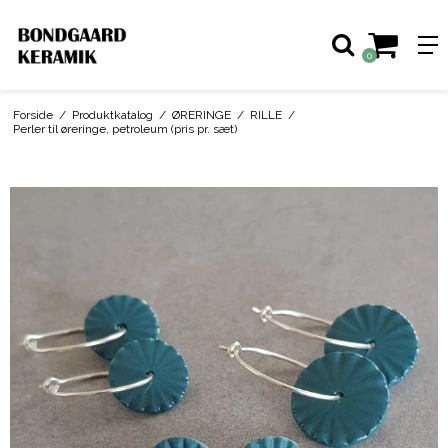
0
Forside
/
Produktkatalog
/
ØRERINGE
/
RILLE
/
Perler til øreringe, petroleum (pris pr. sæt)