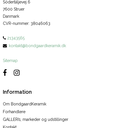
Södertäljevej 6
7600 Struer
Danmark
CVR-nummer
:
38046063
21343565
:
kontakt@bondgaardkeramik.dk
Sitemap
Information
Om BondgaardKeramik
Forhandlere
GALLERI1, markeder og udstillinger
Kontakt