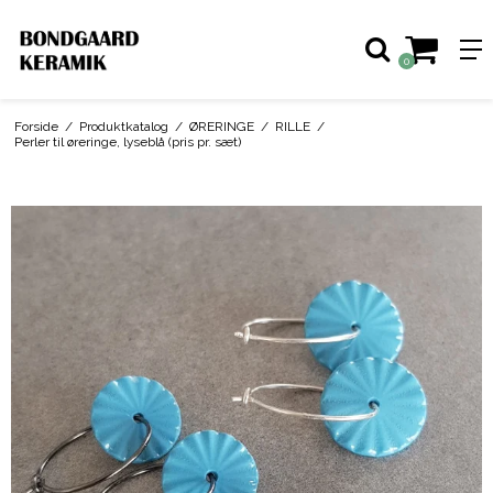
0
Forside
/
Produktkatalog
/
ØRERINGE
/
RILLE
/
Perler til øreringe, lyseblå (pris pr. sæt)