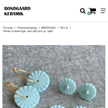
0
Forside
/
Produktkatalog
/
ØRERINGE
/
RILLE
/
Perler til øreringe, sart blå (pris pr. sæt)