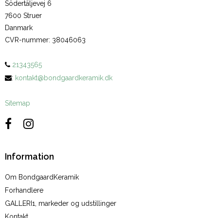
Södertäljevej 6
7600 Struer
Danmark
CVR-nummer
:
38046063
21343565
:
kontakt@bondgaardkeramik.dk
Sitemap
Information
Om BondgaardKeramik
Forhandlere
GALLERI1, markeder og udstillinger
Kontakt