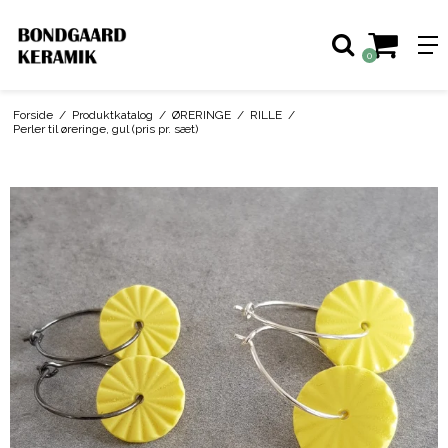
0
Forside
/
Produktkatalog
/
ØRERINGE
/
RILLE
/
Perler til øreringe, gul (pris pr. sæt)