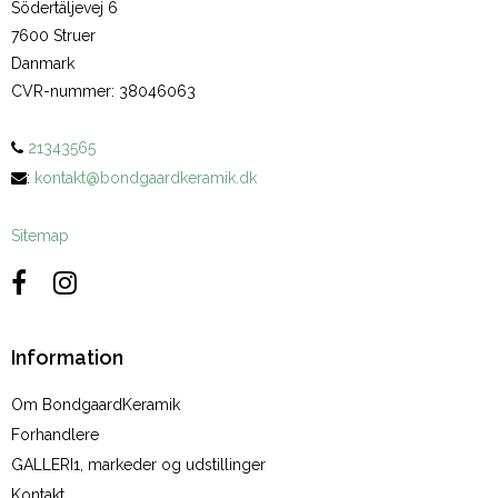
Södertäljevej 6
7600 Struer
Danmark
CVR-nummer
:
38046063
21343565
:
kontakt@bondgaardkeramik.dk
Sitemap
Information
Om BondgaardKeramik
Forhandlere
GALLERI1, markeder og udstillinger
Kontakt