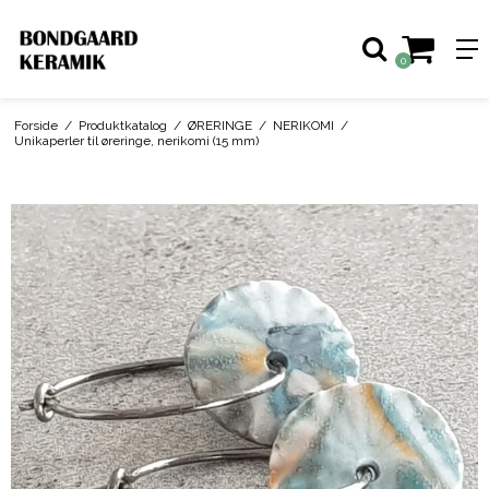
0
Forside
/
Produktkatalog
/
ØRERINGE
/
NERIKOMI
/
Unikaperler til øreringe, nerikomi (15 mm)