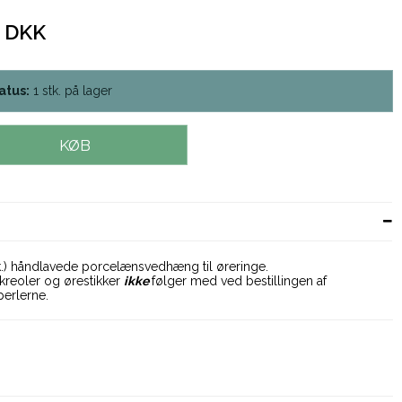
0 DKK
atus:
1
stk.
på lager
KØB
tk.) håndlavede porcelænsvedhæng til øreringe.
kreoler og ørestikker
ikke
følger med ved bestillingen af
erlerne.