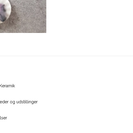
Keramik
der og udstillinger
lser