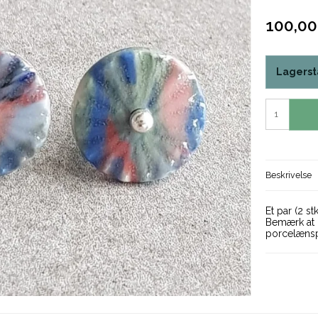
100,0
Lagerst
Beskrivelse
Et par (2 s
Bemærk at 
porcelænsp