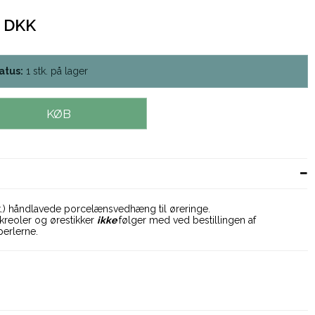
0 DKK
atus:
1
stk.
på lager
KØB
tk.) håndlavede porcelænsvedhæng til øreringe.
kreoler og ørestikker
ikke
følger med ved bestillingen af
erlerne.