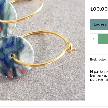
100,0
Lagerst
Beskrivelse
Et par (2 s
Bemærk at 
porcelænsp