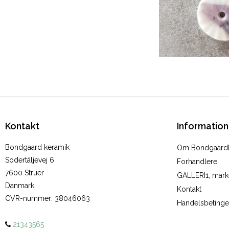
Kontakt
Information
Bondgaard keramik
Om Bondgaard
Södertäljevej 6
Forhandlere
7600 Struer
GALLERI1, marke
Danmark
Kontakt
CVR-nummer
:
38046063
Handelsbetinge
21343565