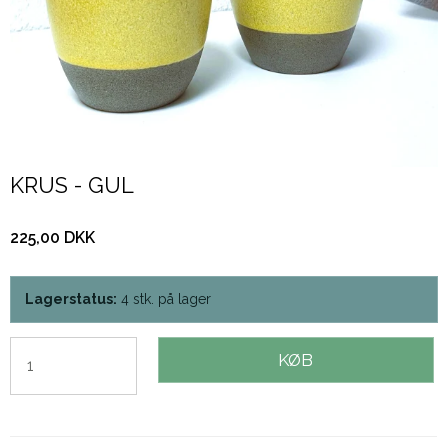
KRUS - GUL
225,00 DKK
Lagerstatus:
4
stk.
på lager
KØB