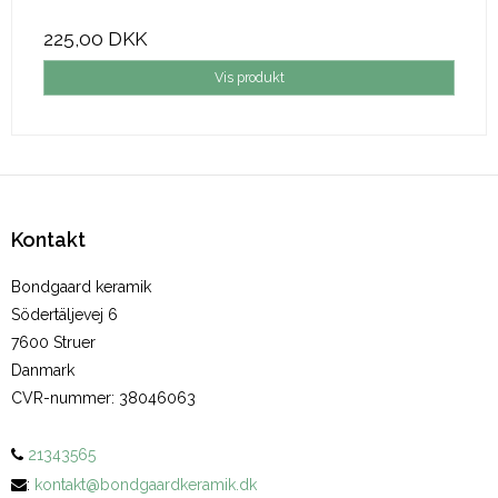
225,00 DKK
Vis produkt
Kontakt
Bondgaard keramik
Södertäljevej 6
7600 Struer
Danmark
CVR-nummer
:
38046063
21343565
:
kontakt@bondgaardkeramik.dk