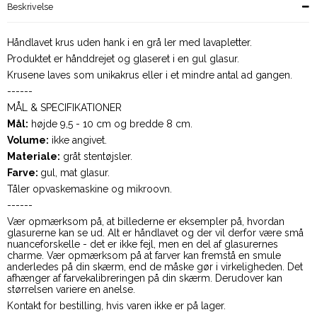
Beskrivelse
Håndlavet krus uden hank i en grå ler med lavapletter.
Produktet er hånddrejet og glaseret i en gul glasur.
Krusene laves som unikakrus eller i et mindre antal ad gangen.
------
MÅL & SPECIFIKATIONER
Mål:
højde 9,5 - 10 cm og bredde 8 cm.
Volume:
ikke angivet.
Materiale:
gråt stentøjsler.
Farve:
gul, mat glasur.
Tåler opvaskemaskine og mikroovn.
------
Vær opmærksom på, at billederne er eksempler på, hvordan
glasurerne kan se ud. Alt er håndlavet og der vil derfor være små
nuanceforskelle - det er ikke fejl, men en del af glasurernes
charme. Vær opmærksom på at farver kan fremstå en smule
anderledes på din skærm, end de måske gør i virkeligheden. Det
afhænger af farvekalibreringen på din skærm. Derudover kan
størrelsen variere en anelse.
Kontakt for bestilling, hvis varen ikke er på lager.