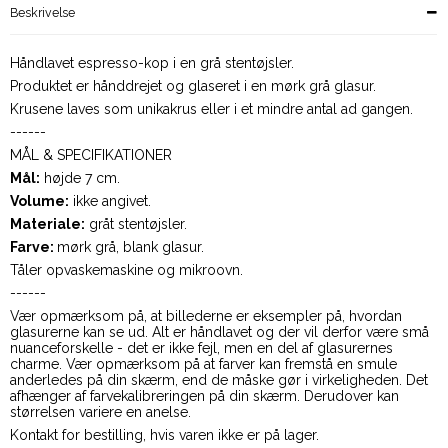
Beskrivelse
Håndlavet espresso-kop i en grå stentøjsler.
Produktet er hånddrejet og glaseret i en mørk grå glasur.
Krusene laves som unikakrus eller i et mindre antal ad gangen.
------
MÅL & SPECIFIKATIONER
Mål:
højde 7 cm.
Volume:
ikke angivet.
Materiale:
gråt stentøjsler.
Farve:
mørk grå, blank glasur.
Tåler opvaskemaskine og mikroovn.
------
Vær opmærksom på, at billederne er eksempler på, hvordan
glasurerne kan se ud. Alt er håndlavet og der vil derfor være små
nuanceforskelle - det er ikke fejl, men en del af glasurernes
charme. Vær opmærksom på at farver kan fremstå en smule
anderledes på din skærm, end de måske gør i virkeligheden. Det
afhænger af farvekalibreringen på din skærm. Derudover kan
størrelsen variere en anelse.
Kontakt for bestilling, hvis varen ikke er på lager.