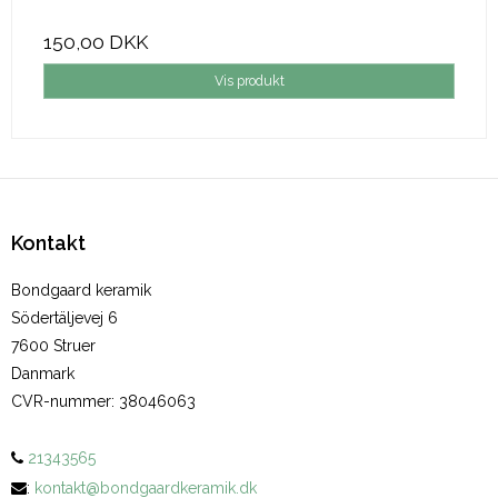
150,00 DKK
Vis produkt
Kontakt
Bondgaard keramik
Södertäljevej 6
7600 Struer
Danmark
CVR-nummer
:
38046063
21343565
:
kontakt@bondgaardkeramik.dk