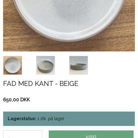
FAD MED KANT - BEIGE
650,00 DKK
Lagerstatus:
1
stk.
på lager
KØB