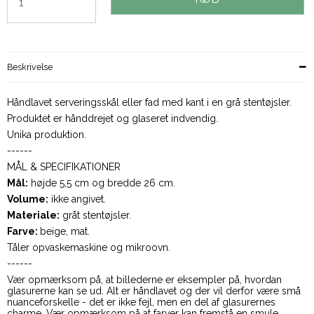
Beskrivelse
Håndlavet serveringsskål eller fad med kant i en grå stentøjsler.
Produktet er hånddrejet og glaseret indvendig.
Unika produktion.
------
MÅL & SPECIFIKATIONER
Mål:
højde 5,5 cm og bredde 26 cm.
Volume:
ikke angivet.
Materiale:
gråt stentøjsler.
Farve:
beige, mat.
Tåler opvaskemaskine og mikroovn.
------
Vær opmærksom på, at billederne er eksempler på, hvordan
glasurerne kan se ud. Alt er håndlavet og der vil derfor være små
nuanceforskelle - det er ikke fejl, men en del af glasurernes
charme. Vær opmærksom på at farver kan fremstå en smule