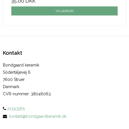
35,00 DKK
Vis produkt
Kontakt
Bondgaard keramik
Södertäljevej 6
7600 Struer
Danmark
CVR-nummer
:
38046063
21343565
:
kontakt@bondgaardkeramik.dk