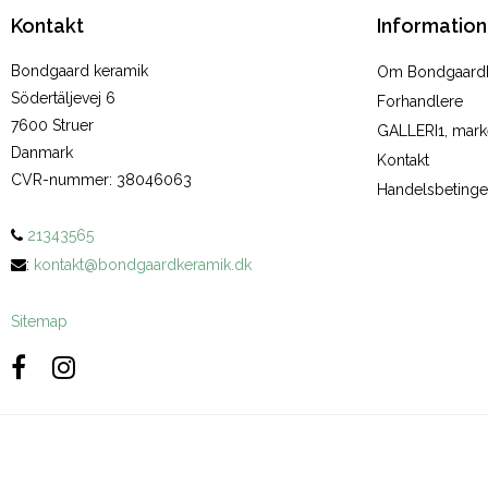
Kontakt
Information
Bondgaard keramik
Om Bondgaard
Södertäljevej 6
Forhandlere
7600 Struer
GALLERI1, marke
Danmark
Kontakt
CVR-nummer
:
38046063
Handelsbetinge
21343565
:
kontakt@bondgaardkeramik.dk
Sitemap