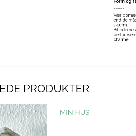
Form og f
------
Vær opmærk
end de måsk
skærm.
Billederne 
derfor være
charme.
REDE PRODUKTER
MINIHUS