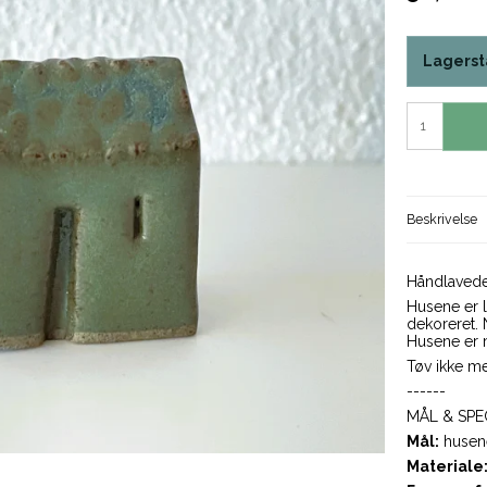
Lagerst
Beskrivelse
Håndlavede 
Husene er l
dekoreret.
Husene er m
Tøv ikke me
------
MÅL & SPE
Mål:
husene 
Materiale