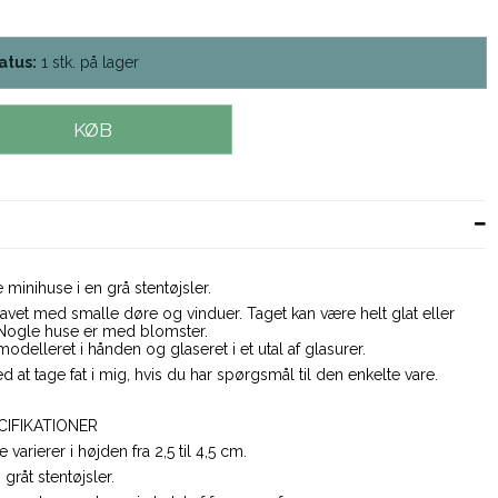
atus:
1
stk.
på lager
KØB
minihuse i en grå stentøjsler.
avet med smalle døre og vinduer. Taget kan være helt glat eller
 Nogle huse er med blomster.
odelleret i hånden og glaseret i et utal af glasurer.
d at tage fat i mig, hvis du har spørgsmål til den enkelte vare.
CIFIKATIONER
varierer i højden fra 2,5 til 4,5 cm.
:
gråt stentøjsler.