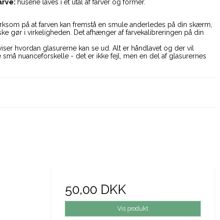
arve:
husene laves i et utal af farver og former.
som på at farven kan fremstå en smule anderledes på din skærm,
e gør i virkeligheden. Det afhænger af farvekalibreringen på din
viser hvordan glasurerne kan se ud. Alt er håndlavet og der vil
 små nuanceforskelle - det er ikke fejl, men en del af glasurernes
50,00 DKK
Vis produkt