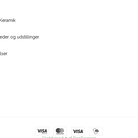
Keramik
der og udstillinger
lser