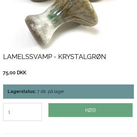
LAMELSSVAMP - KRYSTALGRØN
75,00 DKK
Lagerstatus:
7
stk.
på lager
KØB