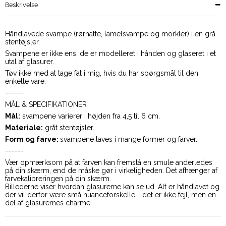
Beskrivelse
Håndlavede svampe (rørhatte, lamelsvampe og morkler) i en grå
stentøjsler.
Svampene er ikke ens, de er modelleret i hånden og glaseret i et
utal af glasurer.
Tøv ikke med at tage fat i mig, hvis du har spørgsmål til den
enkelte vare.
------
MÅL & SPECIFIKATIONER
Mål:
svampene varierer i højden fra 4,5 til 6 cm.
Materiale:
gråt stentøjsler.
Form og farve:
svampene laves i mange former og farver.
------
Vær opmærksom på at farven kan fremstå en smule anderledes
på din skærm, end de måske gør i virkeligheden. Det afhænger af
farvekalibreringen på din skærm.
Billederne viser hvordan glasurerne kan se ud. Alt er håndlavet og
der vil derfor være små nuanceforskelle - det er ikke fejl, men en
del af glasurernes charme.