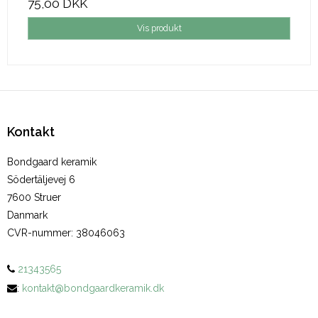
75,00 DKK
Vis produkt
Kontakt
Bondgaard keramik
Södertäljevej 6
7600 Struer
Danmark
CVR-nummer
:
38046063
21343565
:
kontakt@bondgaardkeramik.dk