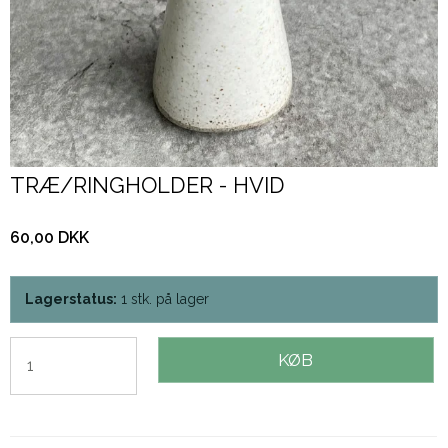
TRÆ/RINGHOLDER - HVID
60,00 DKK
Lagerstatus:
1
stk.
på lager
KØB