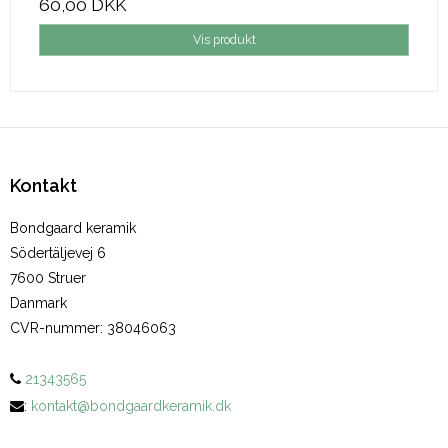
60,00 DKK
Vis produkt
Kontakt
Bondgaard keramik
Södertäljevej 6
7600 Struer
Danmark
CVR-nummer
:
38046063
21343565
:
kontakt@bondgaardkeramik.dk