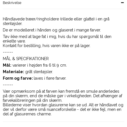
Beskrivelse
Håndlavede træer/ringholdere (rillede eller glatte) i en grå
stentøjsler.
De er modelleret i hånden og glaseret i mange farver.
Tøv ikke med at tage fat i mig, hvis du har spørgsmål til den
enkelte vare.
Kontakt for bestilling, hvis varen ikke er på lager.
------
MÅL & SPECIFIKATIONER
Mål:
varierer i højden fra 6 til 9 cm.
Materiale:
gråt stentøjsler.
Form og farve:
laves i flere farver.
------
Vær opmærksom på at farven kan fremstå en smule anderledes
på din skærm, end de måske gør i virkeligheden. Det afhænger af
farvekalibreringen på din skærm.
Billederne viser hvordan glasurerne kan se ud. Alt er håndlavet og
der vil derfor være små nuanceforskelle - det er ikke fejl, men en
del af glasurernes charme.