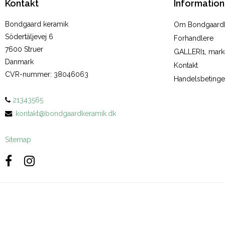
Kontakt
Information
Bondgaard keramik
Om Bondgaard
Södertäljevej 6
Forhandlere
7600 Struer
GALLERI1, marke
Danmark
Kontakt
CVR-nummer
:
38046063
Handelsbetinge
21343565
:
kontakt@bondgaardkeramik.dk
Sitemap