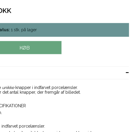
 DKK
atus:
1
stk.
på lager
KØB
e
unikke
knapper i indfarvet porcelænsler.
r det antal knapper, der fremgår af billedet.
CIFIKATIONER
.
.
:
indfarvet porcelænsler.