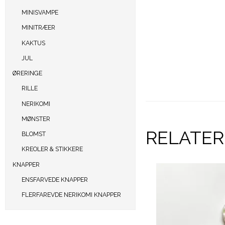
MINISVAMPE
MINITRÆER
KAKTUS
JUL
ØRERINGE
RILLE
NERIKOMI
MØNSTER
RELATE
BLOMST
KREOLER & STIKKERE
KNAPPER
ENSFARVEDE KNAPPER
FLERFAREVDE NERIKOMI KNAPPER