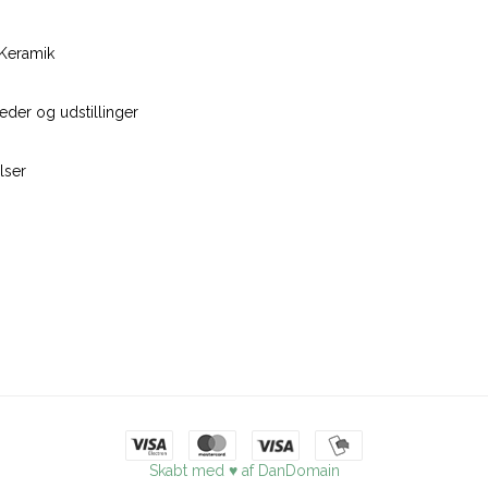
Keramik
der og udstillinger
lser
Skabt med ♥ af DanDomain