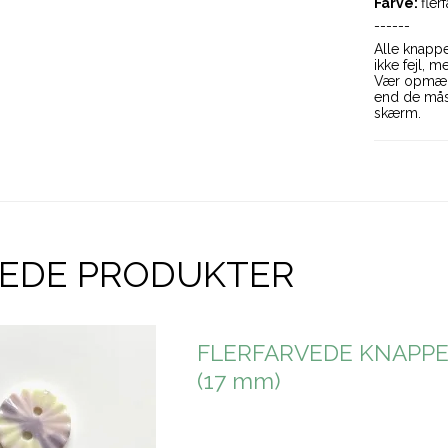
Farve:
fler
------
Alle knappe
ikke fejl, 
Vær opmærk
end de måsk
skærm.
REDE PRODUKTER
FLERFARVEDE KNAPPER,
(17 mm)