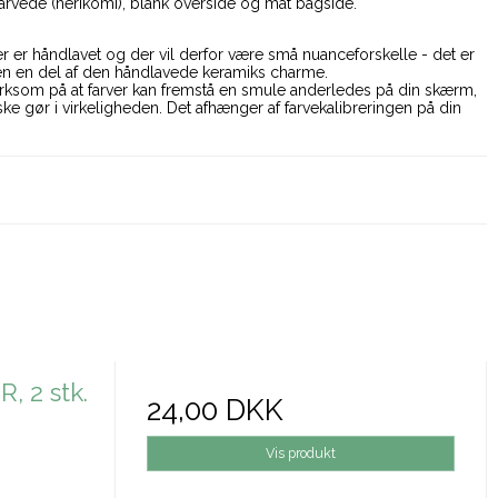
farvede (nerikomi), blank overside og mat bagside.
r er håndlavet og der vil derfor være små nuanceforskelle - det er
men en del af den håndlavede keramiks charme.
som på at farver kan fremstå en smule anderledes på din skærm,
e gør i virkeligheden. Det afhænger af farvekalibreringen på din
 2 stk.
24,00 DKK
Vis produkt