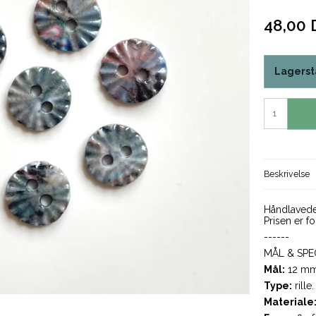
48,00
Lagerst
Beskrivelse
Håndlaved
Prisen er fo
------
MÅL & SPE
Mål:
12 mm
Type
:
rille
Materiale