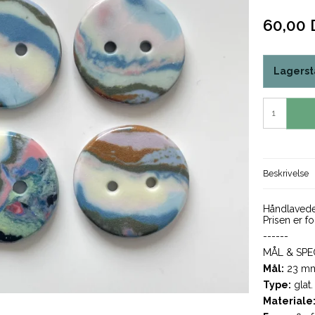
60,00
Lagerst
Beskrivelse
Håndlaved
Prisen er fo
------
MÅL & SPE
Mål:
23 m
Type
:
glat
Materiale