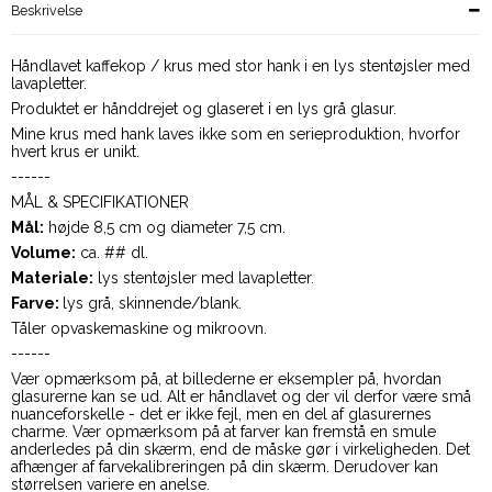
Beskrivelse
Håndlavet kaffekop / krus med stor hank i en lys stentøjsler med
lavapletter.
Produktet er hånddrejet og glaseret i en lys grå glasur.
Mine krus med hank laves ikke som en serieproduktion, hvorfor
hvert krus er unikt.
------
MÅL & SPECIFIKATIONER
Mål:
højde 8,5 cm og diameter 7,5 cm.
Volume:
ca. ## dl.
Materiale:
lys stentøjsler med lavapletter.
Farve:
lys grå, skinnende/blank.
Tåler opvaskemaskine og mikroovn.
------
Vær opmærksom på, at billederne er eksempler på, hvordan
glasurerne kan se ud. Alt er håndlavet og der vil derfor være små
nuanceforskelle - det er ikke fejl, men en del af glasurernes
charme. Vær opmærksom på at farver kan fremstå en smule
anderledes på din skærm, end de måske gør i virkeligheden. Det
afhænger af farvekalibreringen på din skærm. Derudover kan
størrelsen variere en anelse.