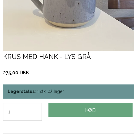
KRUS MED HANK - LYS GRÅ
275,00 DKK
Lagerstatus:
1
stk.
på lager
KØB