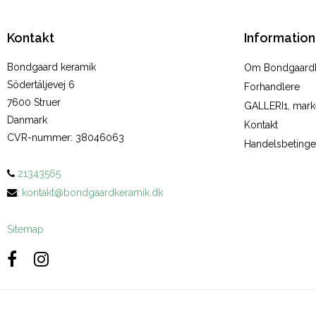
Kontakt
Information
Bondgaard keramik
Om Bondgaard
Södertäljevej 6
Forhandlere
7600 Struer
GALLERI1, marke
Danmark
Kontakt
CVR-nummer
:
38046063
Handelsbetinge
21343565
:
kontakt@bondgaardkeramik.dk
Sitemap