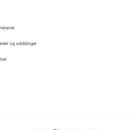
Keramik
der og udstillinger
lser