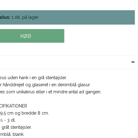
atus:
1
stk.
på lager
KØB
rus uden hank i en grå stentøjsler.
r hånddrejet og glaseret i en denimblå glasur.
es som unikakrus eller i et mindre antal ad gangen.
CIFIKATIONER
9,5 cm og bredde 8 cm.
 - 3 dl.
:
gråt stentøjsler.
mblå, blank.