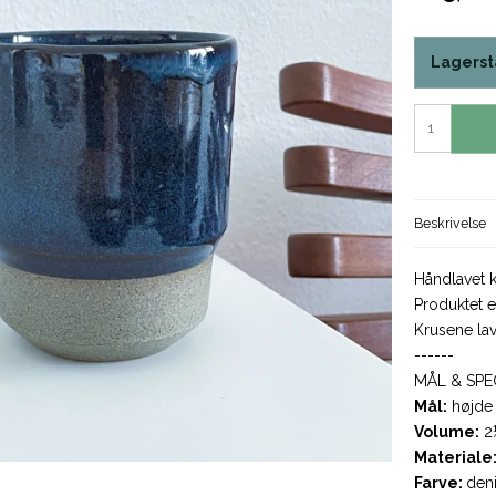
Lagerst
Beskrivelse
Håndlavet k
Produktet e
Krusene lav
------
MÅL & SPE
Mål:
højde 
Volume:
2½
Materiale
Farve:
deni