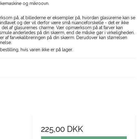
skemaskine og mikroovn.
som på, at billederne er eksempler på, hvordan glasurerne kan se
håndlavet og der vil derfor være små nuanceforskelle - det er ikke
n del af glasurernes charme. Vær opmærksom på at farver kan
 smule anderledes på din skærm, end de måske gør i virkeligheden.
r af farvekalibreringen på din skærm. Derudover kan størrelsen
anelse.
bestilling, hvis varen ikke er på lager.
225,00 DKK