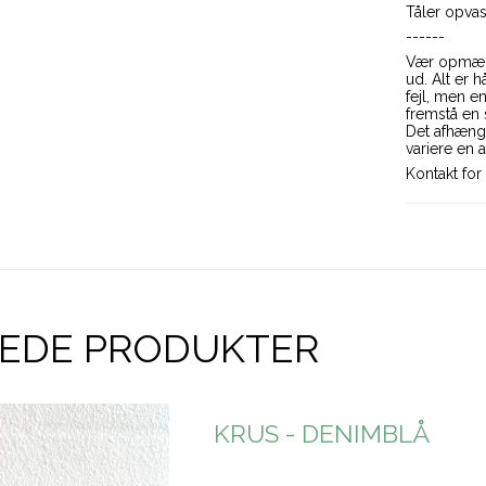
Tåler opva
------
Vær opmærk
ud. Alt er 
fejl, men e
fremstå en
Det afhænge
variere en 
Kontakt for 
REDE PRODUKTER
KRUS - DENIMBLÅ