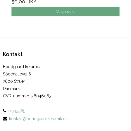
50,00 DKK
Vis produkt
Kontakt
Bondgaard keramik
Södertäljevej 6
7600 Struer
Danmark
CVR-nummer
:
38046063
21343565
:
kontakt@bondgaardkeramik.dk