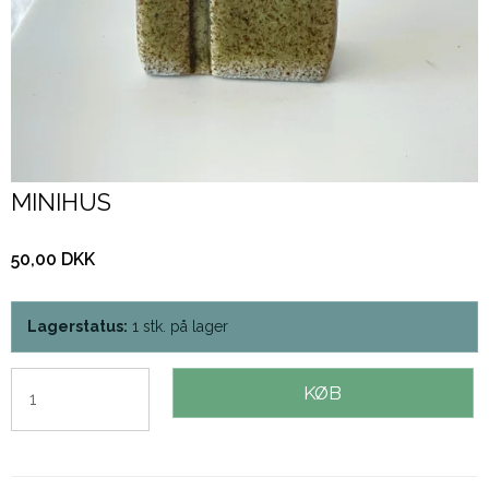
MINIHUS
50,00 DKK
Lagerstatus:
1
stk.
på lager
KØB