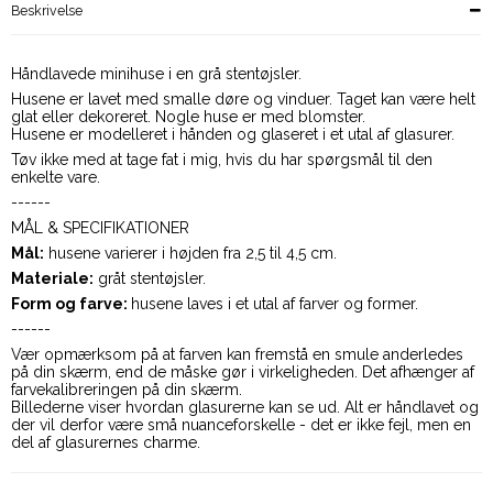
Beskrivelse
Håndlavede minihuse i en grå stentøjsler.
Husene er lavet med smalle døre og vinduer. Taget kan være helt
glat eller dekoreret. Nogle huse er med blomster.
Husene er modelleret i hånden og glaseret i et utal af glasurer.
Tøv ikke med at tage fat i mig, hvis du har spørgsmål til den
enkelte vare.
------
MÅL & SPECIFIKATIONER
Mål:
husene varierer i højden fra 2,5 til 4,5 cm.
Materiale:
gråt stentøjsler.
Form og farve:
husene laves i et utal af farver og former.
------
Vær opmærksom på at farven kan fremstå en smule anderledes
på din skærm, end de måske gør i virkeligheden. Det afhænger af
farvekalibreringen på din skærm.
Billederne viser hvordan glasurerne kan se ud. Alt er håndlavet og
der vil derfor være små nuanceforskelle - det er ikke fejl, men en
del af glasurernes charme.