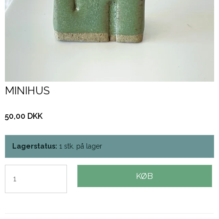
MINIHUS
50,00 DKK
Lagerstatus:
1
stk.
på lager
KØB