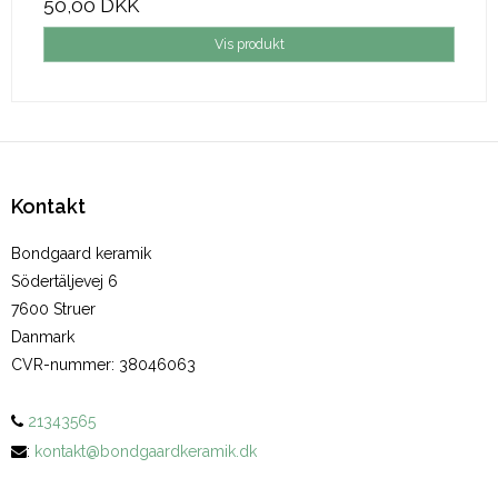
50,00 DKK
Vis produkt
Kontakt
Bondgaard keramik
Södertäljevej 6
7600 Struer
Danmark
CVR-nummer
:
38046063
21343565
:
kontakt@bondgaardkeramik.dk