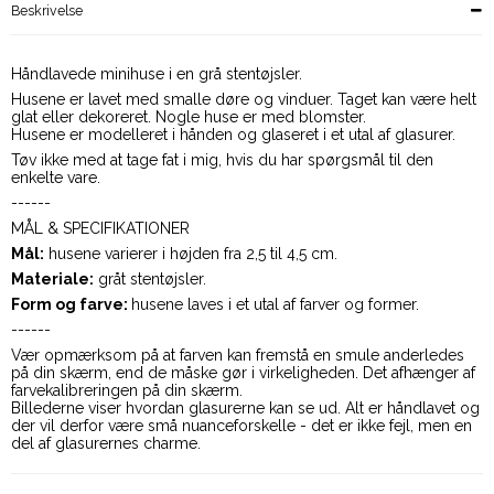
Beskrivelse
Håndlavede minihuse i en grå stentøjsler.
Husene er lavet med smalle døre og vinduer. Taget kan være helt
glat eller dekoreret. Nogle huse er med blomster.
Husene er modelleret i hånden og glaseret i et utal af glasurer.
Tøv ikke med at tage fat i mig, hvis du har spørgsmål til den
enkelte vare.
------
MÅL & SPECIFIKATIONER
Mål:
husene varierer i højden fra 2,5 til 4,5 cm.
Materiale:
gråt stentøjsler.
Form og farve:
husene laves i et utal af farver og former.
------
Vær opmærksom på at farven kan fremstå en smule anderledes
på din skærm, end de måske gør i virkeligheden. Det afhænger af
farvekalibreringen på din skærm.
Billederne viser hvordan glasurerne kan se ud. Alt er håndlavet og
der vil derfor være små nuanceforskelle - det er ikke fejl, men en
del af glasurernes charme.