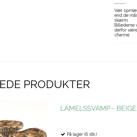
------
Vær opmærk
end de måsk
skærm.
Billederne 
derfor være
charme.
REDE PRODUKTER
LAMELSSVAMP - BEIG
På lager (6 stk.)