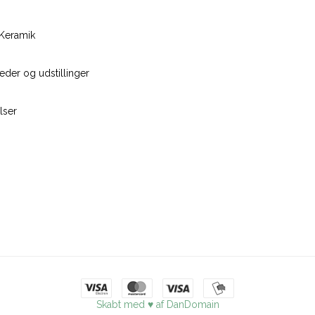
Keramik
der og udstillinger
lser
Skabt med ♥ af DanDomain