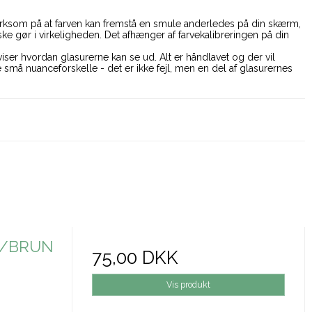
som på at farven kan fremstå en smule anderledes på din skærm,
e gør i virkeligheden. Det afhænger af farvekalibreringen på din
viser hvordan glasurerne kan se ud. Alt er håndlavet og der vil
 små nuanceforskelle - det er ikke fejl, men en del af glasurernes
E/BRUN
75,00 DKK
Vis produkt