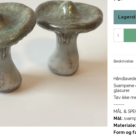
Lagerst
Beskrivelse
Håndlavede 
Svampene er
glasurer.
Tøv ikke me
------
MÅL & SPE
Mål:
svampe
Materiale
Form og f