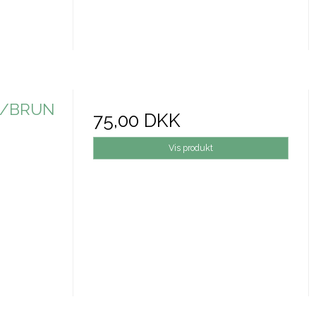
N/BRUN
75,00 DKK
Vis produkt