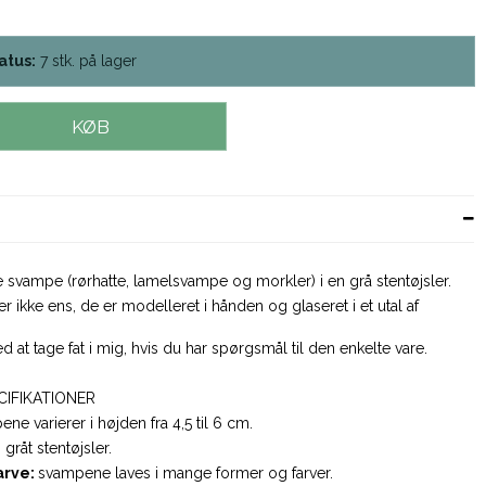
atus:
7
stk.
på lager
KØB
svampe (rørhatte, lamelsvampe og morkler) i en grå stentøjsler.
 ikke ens, de er modelleret i hånden og glaseret i et utal af
d at tage fat i mig, hvis du har spørgsmål til den enkelte vare.
CIFIKATIONER
ne varierer i højden fra 4,5 til 6 cm.
:
gråt stentøjsler.
arve:
svampene laves i mange former og farver.