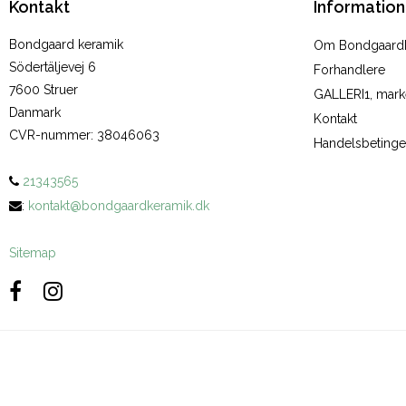
Kontakt
Information
Bondgaard keramik
Om Bondgaard
Södertäljevej 6
Forhandlere
7600 Struer
GALLERI1, marke
Danmark
Kontakt
CVR-nummer
:
38046063
Handelsbetinge
21343565
:
kontakt@bondgaardkeramik.dk
Sitemap