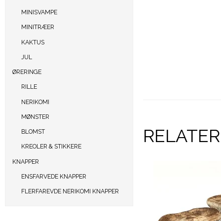
MINISVAMPE
MINITRÆER
KAKTUS
JUL
ØRERINGE
RILLE
NERIKOMI
MØNSTER
RELATE
BLOMST
KREOLER & STIKKERE
KNAPPER
ENSFARVEDE KNAPPER
FLERFAREVDE NERIKOMI KNAPPER