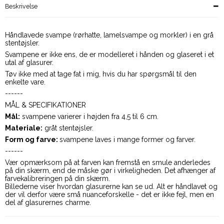
Beskrivelse
Håndlavede svampe (rørhatte, lamelsvampe og morkler) i en grå
stentøjsler.
Svampene er ikke ens, de er modelleret i hånden og glaseret i et
utal af glasurer.
Tøv ikke med at tage fat i mig, hvis du har spørgsmål til den
enkelte vare.
------
MÅL & SPECIFIKATIONER
Mål:
svampene varierer i højden fra 4,5 til 6 cm.
Materiale:
gråt stentøjsler.
Form og farve:
svampene laves i mange former og farver.
------
Vær opmærksom på at farven kan fremstå en smule anderledes
på din skærm, end de måske gør i virkeligheden. Det afhænger af
farvekalibreringen på din skærm.
Billederne viser hvordan glasurerne kan se ud. Alt er håndlavet og
der vil derfor være små nuanceforskelle - det er ikke fejl, men en
del af glasurernes charme.