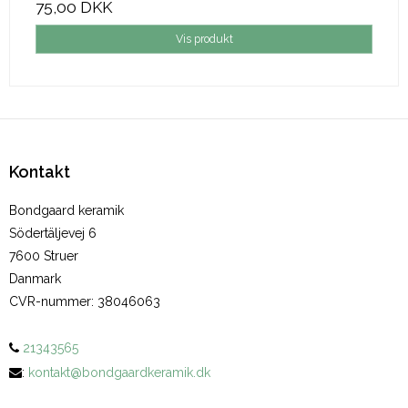
75,00 DKK
Vis produkt
Kontakt
Bondgaard keramik
Södertäljevej 6
7600 Struer
Danmark
CVR-nummer
:
38046063
21343565
:
kontakt@bondgaardkeramik.dk