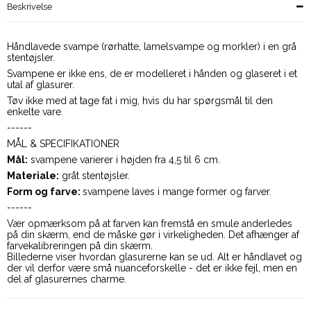
Beskrivelse
Håndlavede svampe (rørhatte, lamelsvampe og morkler) i en grå
stentøjsler.
Svampene er ikke ens, de er modelleret i hånden og glaseret i et
utal af glasurer.
Tøv ikke med at tage fat i mig, hvis du har spørgsmål til den
enkelte vare.
------
MÅL & SPECIFIKATIONER
Mål:
svampene varierer i højden fra 4,5 til 6 cm.
Materiale:
gråt stentøjsler.
Form og farve:
svampene laves i mange former og farver.
------
Vær opmærksom på at farven kan fremstå en smule anderledes
på din skærm, end de måske gør i virkeligheden. Det afhænger af
farvekalibreringen på din skærm.
Billederne viser hvordan glasurerne kan se ud. Alt er håndlavet og
der vil derfor være små nuanceforskelle - det er ikke fejl, men en
del af glasurernes charme.