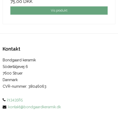
75,00 DKK
Vis produkt
Kontakt
Bondgaard keramik
Södertäljevej 6
7600 Struer
Danmark
CVR-nummer
:
38046063
21343565
:
kontakt@bondgaardkeramik.dk