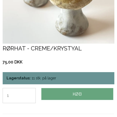
RØRHAT - CREME/KRYSTYAL
75,00 DKK
Lagerstatus:
11
stk.
på lager
KØB