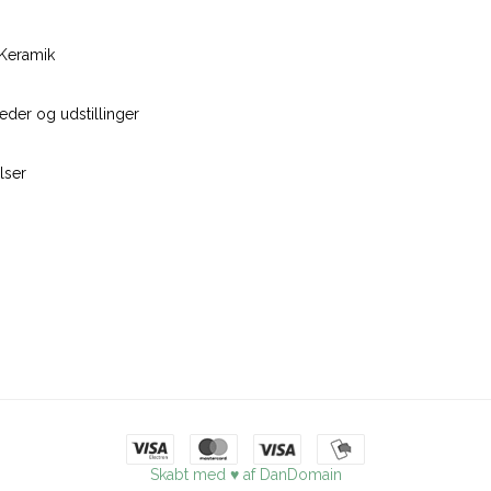
Keramik
der og udstillinger
lser
Skabt med ♥ af DanDomain