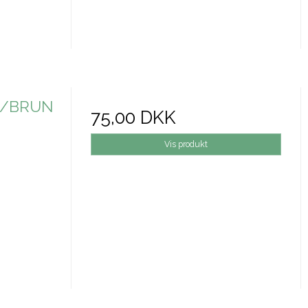
N/BRUN
75,00 DKK
Vis produkt