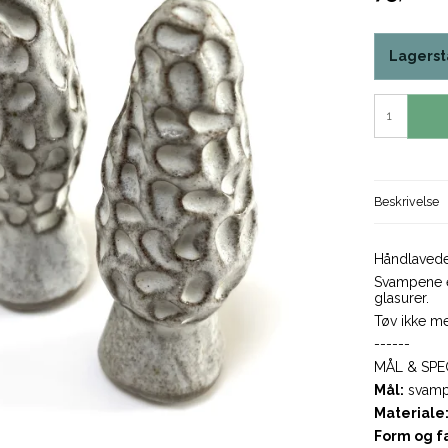
Lagerst
Beskrivelse
Håndlavede 
Svampene er
glasurer.
Tøv ikke me
------
MÅL & SPE
Mål:
svampe
Materiale
Form og f