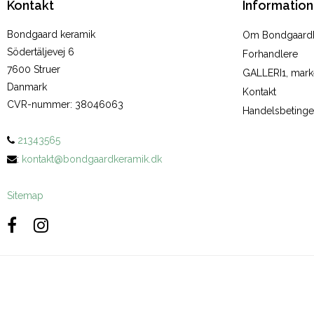
Kontakt
Information
Bondgaard keramik
Om Bondgaard
Södertäljevej 6
Forhandlere
7600 Struer
GALLERI1, marke
Danmark
Kontakt
CVR-nummer
:
38046063
Handelsbetinge
21343565
:
kontakt@bondgaardkeramik.dk
Sitemap