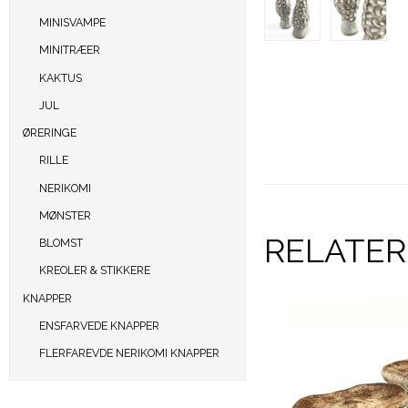
MINISVAMPE
MINITRÆER
KAKTUS
JUL
ØRERINGE
RILLE
NERIKOMI
MØNSTER
RELATE
BLOMST
KREOLER & STIKKERE
KNAPPER
ENSFARVEDE KNAPPER
FLERFAREVDE NERIKOMI KNAPPER