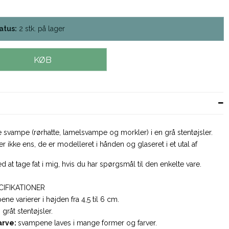
atus:
2
stk.
på lager
KØB
svampe (rørhatte, lamelsvampe og morkler) i en grå stentøjsler.
 ikke ens, de er modelleret i hånden og glaseret i et utal af
d at tage fat i mig, hvis du har spørgsmål til den enkelte vare.
CIFIKATIONER
ne varierer i højden fra 4,5 til 6 cm.
:
gråt stentøjsler.
arve:
svampene laves i mange former og farver.