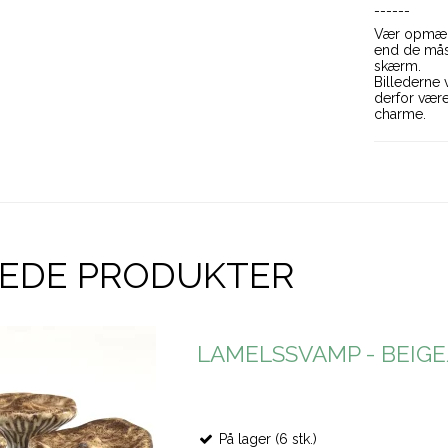
------
Vær opmærk
end de måsk
skærm.
Billederne 
derfor være
charme.
REDE PRODUKTER
LAMELSSVAMP - BEIG
På lager (6 stk.)