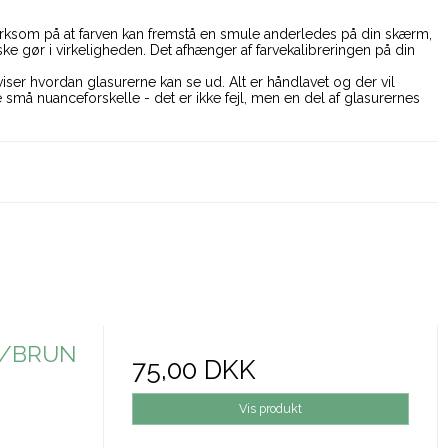
som på at farven kan fremstå en smule anderledes på din skærm,
e gør i virkeligheden. Det afhænger af farvekalibreringen på din
viser hvordan glasurerne kan se ud. Alt er håndlavet og der vil
 små nuanceforskelle - det er ikke fejl, men en del af glasurernes
E/BRUN
75,00 DKK
Vis produkt