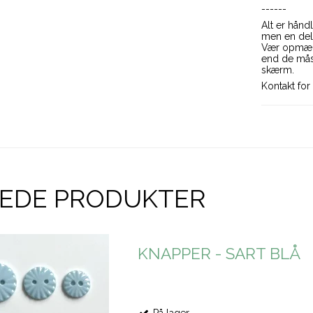
------
Alt er hånd
men en del
Vær opmærk
end de måsk
skærm.
Kontakt for 
REDE PRODUKTER
KNAPPER - SART BLÅ
På lager