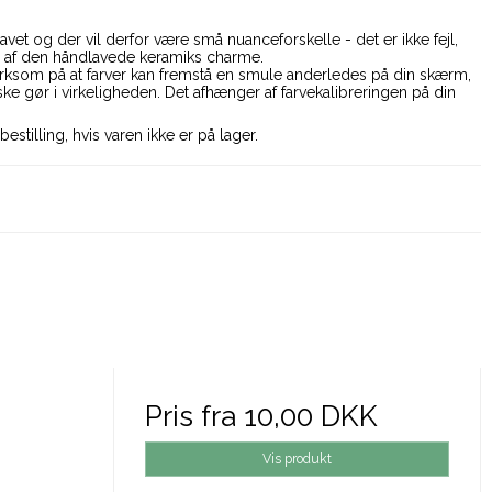
lavet og der vil derfor være små nuanceforskelle - det er ikke fejl,
 af den håndlavede keramiks charme.
som på at farver kan fremstå en smule anderledes på din skærm,
e gør i virkeligheden. Det afhænger af farvekalibreringen på din
bestilling, hvis varen ikke er på lager.
Pris fra
10,00 DKK
Vis produkt