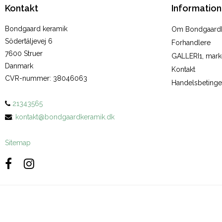
Kontakt
Information
Bondgaard keramik
Om Bondgaard
Södertäljevej 6
Forhandlere
7600 Struer
GALLERI1, marke
Danmark
Kontakt
CVR-nummer
:
38046063
Handelsbetinge
21343565
:
kontakt@bondgaardkeramik.dk
Sitemap