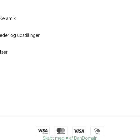
Keramik
der og udstillinger
lser
Skabt med ♥ af DanDomain