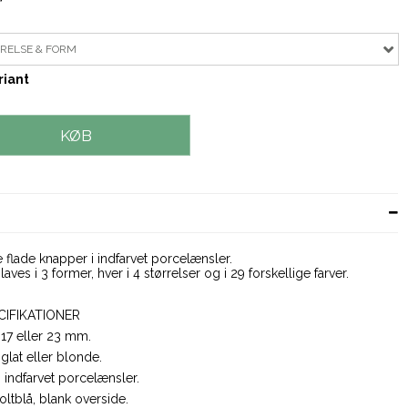
RRELSE & FORM
riant
KØB
flade knapper i indfarvet porcelænsler.
ves i 3 former, hver i 4 størrelser og i 29 forskellige farver.
CIFIKATIONER
 17 eller 23 mm.
, glat eller blonde.
:
indfarvet porcelænsler.
ltblå, blank overside.