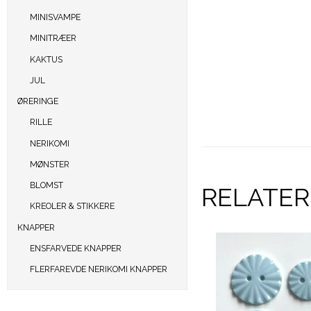
MINISVAMPE
MINITRÆER
KAKTUS
JUL
ØRERINGE
RILLE
NERIKOMI
MØNSTER
BLOMST
RELATE
KREOLER & STIKKERE
KNAPPER
ENSFARVEDE KNAPPER
FLERFAREVDE NERIKOMI KNAPPER