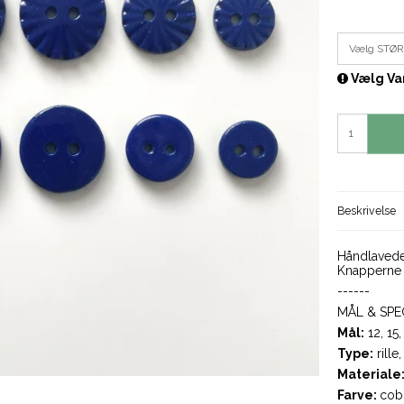
Vælg STØ
Vælg Va
Beskrivelse
Håndlavede 
Knapperne la
------
MÅL & SPE
Mål:
12, 15,
Type
:
rille
Materiale
Farve:
cobo