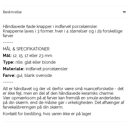
Beskrivelse
Håndlavede flade knapper i indfarvet porcelænsler.
Knapperne laves i 3 former, hver i 4 størrelser og i 29 forskellige
farver.
------
MÅL & SPECIFIKATIONER
Mål:
12, 15, 17 eller 23 mm.
Type
:
rille, glat eller blonde.
Materiale:
indfarvet porcelænsler.
Farve:
gul, blank overside.
------
Alt er håndlavet og der vil derfor være små nuanceforskelle - det
er ikke fejl, men en del af den håndlavede keramiks charme.
Vær opmærksom på at farver kan fremstå en smule anderledes
på din skærm, end de måske gør i virkeligheden. Det afhænger af
farvekalibreringen på din skærm.
Kontakt for bestilling, hvis varen ikke er på lager.