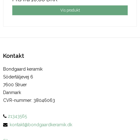
Vis produkt
Kontakt
Bondgaard keramik
Södertäljevej 6
7600 Struer
Danmark
CVR-nummer
:
38046063
21343565
:
kontakt@bondgaardkeramik.dk