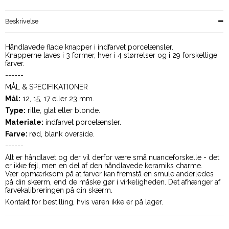
Beskrivelse
Håndlavede flade knapper i indfarvet porcelænsler.
Knapperne laves i 3 former, hver i 4 størrelser og i 29 forskellige
farver.
------
MÅL & SPECIFIKATIONER
Mål:
12, 15, 17 eller 23 mm.
Type
:
rille, glat eller blonde.
Materiale:
indfarvet porcelænsler.
Farve:
rød, blank overside.
------
Alt er håndlavet og der vil derfor være små nuanceforskelle - det
er ikke fejl, men en del af den håndlavede keramiks charme.
Vær opmærksom på at farver kan fremstå en smule anderledes
på din skærm, end de måske gør i virkeligheden. Det afhænger af
farvekalibreringen på din skærm.
Kontakt for bestilling, hvis varen ikke er på lager.