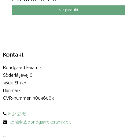
Vis produkt
Kontakt
Bondgaard keramik
Södertäljevej 6
7600 Struer
Danmark
CVR-nummer
:
38046063
21343565
:
kontakt@bondgaardkeramik.dk